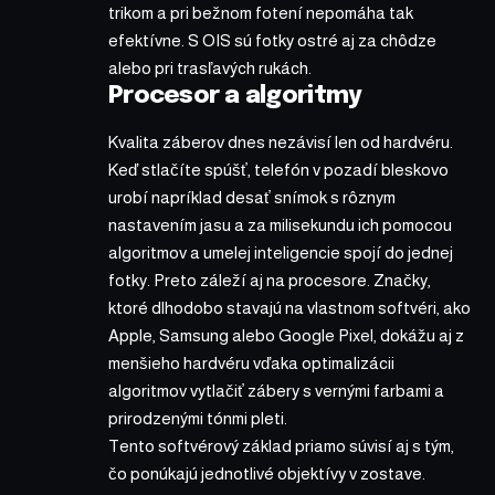
trikom a pri bežnom fotení nepomáha tak
efektívne. S OIS sú fotky ostré aj za chôdze
alebo pri trasľavých rukách.
Procesor a algoritmy
Kvalita záberov dnes nezávisí len od hardvéru.
Keď stlačíte spúšť, telefón v pozadí bleskovo
urobí napríklad desať snímok s rôznym
nastavením jasu a za milisekundu ich pomocou
algoritmov a umelej inteligencie spojí do jednej
fotky. Preto záleží aj na procesore. Značky,
ktoré dlhodobo stavajú na vlastnom softvéri, ako
Apple, Samsung alebo Google Pixel, dokážu aj z
menšieho hardvéru vďaka optimalizácii
algoritmov vytlačiť zábery s vernými farbami a
prirodzenými tónmi pleti.
Tento softvérový základ priamo súvisí aj s tým,
čo ponúkajú jednotlivé objektívy v zostave.