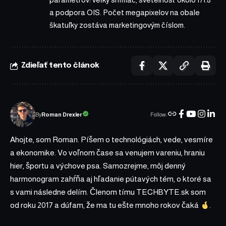
a podpora OIS. Počet megapixelov na obale
škatuľky zostáva marketingovým číslom.
Zdieľať tento článok
Follow:
Roman Drexler
By
Ahojte, som Roman. Píšem o technológiách, vede, vesmíre
a ekonomike. Vo voľnom čase sa venujem vareniu, hraniu
hier, športu a výchove psa. Samozrejme, môj denný
harmonogram zahŕňa aj hľadanie pútavých tém, o ktoré sa
s vami následne delím. Členom tímu TECHBYTE.sk som
od roku 2017 a dúfam, že ma tu ešte mnoho rokov čaká
.