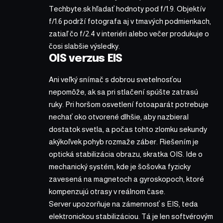
Techbyte.sk hľadať hodnoty pod f/1.9. Objektív
f/1.6 podrží fotografa aj v tmavých podmienkach,
zatiaľ čo f/2.4 v interiéri alebo večer produkuje o
čosi slabšie výsledky.
OIS verzus EIS
Ani veľký snímač s dobrou svetelnosťou
nepomôže, ak sa pri stlačení spúšte zatrasú
ruky. Pri horšom osvetlení fotoaparát potrebuje
nechať oko otvorené dlhšie, aby nazbieral
dostatok svetla, a počas tohto zlomku sekundy
akýkoľvek pohyb rozmaže záber. Riešením je
optická stabilizácia obrazu, skratka OIS. Ide o
mechanický systém, kde je šošovka fyzicky
zavesená na magnetoch a gyroskopoch, ktoré
kompenzujú otrasy v reálnom čase.
Server upozorňuje na zámennosť s EIS, teda
elektronickou stabilizáciou. Tá je len softvérovým