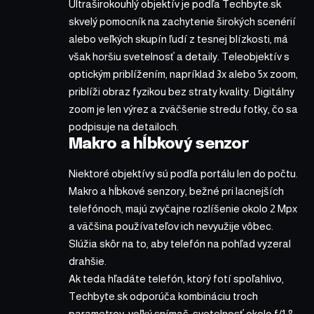
Ultraširokouhlý objektív je podľa Techbyte.sk
skvelý pomocník na zachytenie širokých scenérií
alebo veľkých skupín ľudí z tesnej blízkosti, má
však horšiu svetelnosť a detaily. Teleobjektív s
optickým priblížením, napríklad 3x alebo 5x zoom,
priblíži obraz fyzikou bez straty kvality. Digitálny
zoom je len výrez a zväčšenie stredu fotky, čo sa
podpisuje na detailoch.
Makro a hĺbkový senzor
Niektoré objektívy sú podľa portálu len do počtu.
Makro a hĺbkové senzory, bežné pri lacnejších
telefónoch, majú zvyčajne rozlíšenie okolo 2 Mpx
a väčšina používateľov ich nevyužije vôbec.
Slúžia skôr na to, aby telefón na pohľad vyzeral
drahšie.
Ak teda hľadáte telefón, ktorý fotí spoľahlivo,
Techbyte.sk odporúča kombináciu troch
parametrov: veľký snímač, svetelnosť okolo f/1.8