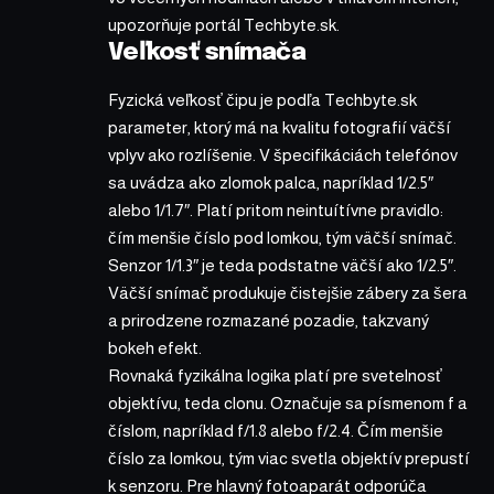
upozorňuje portál Techbyte.sk.
Veľkosť snímača
Fyzická veľkosť čipu je podľa Techbyte.sk
parameter, ktorý má na kvalitu fotografií väčší
vplyv ako rozlíšenie. V špecifikáciách telefónov
sa uvádza ako zlomok palca, napríklad 1/2.5″
alebo 1/1.7″. Platí pritom neintuítívne pravidlo:
čím menšie číslo pod lomkou, tým väčší snímač.
Senzor 1/1.3″ je teda podstatne väčší ako 1/2.5″.
Väčší snímač produkuje čistejšie zábery za šera
a prirodzene rozmazané pozadie, takzvaný
bokeh efekt.
Rovnaká fyzikálna logika platí pre svetelnosť
objektívu, teda clonu. Označuje sa písmenom f a
číslom, napríklad f/1.8 alebo f/2.4. Čím menšie
číslo za lomkou, tým viac svetla objektív prepustí
k senzoru. Pre hlavný fotoaparát odporúča