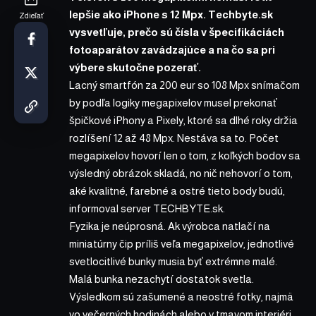
lepšie ako iPhone s 12 Mpx. Techbyte.sk
Zdieľať
vysvetľuje, prečo sú čísla v špecifikáciách
fotoaparátov zavádzajúce a na čo sa pri
výbere skutočne pozerať.
Lacný smartfón za 200 eur so 108 Mpx snímačom
by podľa logiky megapixelov musel prekonať
špičkové iPhony a Pixely, ktoré sa dlhé roky držia
rozlíšení 12 až 48 Mpx. Nestáva sa to. Počet
megapixelov hovorí len o tom, z koľkých bodov sa
výsledný obrázok skladá, no nič nehovorí o tom,
aké kvalitné, farebné a ostré tieto body budú,
informoval
server TECHBYTE.sk.
Fyzika je neúprosná. Ak výrobca natlačí na
miniatúrny čip príliš veľa megapixelov, jednotlivé
svetlocitlivé bunky musia byť extrémne malé.
Malá bunka nezachytí dostatok svetla.
Výsledkom sú zašumené a neostré fotky, najmä
vo večerných hodinách alebo v tmavom interiéri,