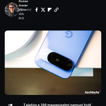
Roman
Drexler
Zdieľať
8. júna
2026
09:35
Telefón s 200 megapixelmi nemusí fotiť