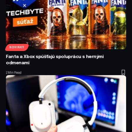
NOVINKY
Fanta a Xbox spúšťajú spoluprácu s hernými
odmenami
2 Min Read