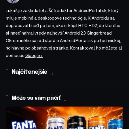
Lukáš je zakladateľ a šéfredaktor AndroidPortal.sk, ktorý
miluje mobilné a desktopové technológie. K Androidu sa
dopracoval hneď po tom, ako si kúpil HTC HD2, do ktorého
si ihneď nahral vtedy najnovší Android 2.3 Gingerbread.
Okrem iného sa rád stará o AndroidPortal.sk po technickej,
no hlavne po obsahovej stránke. Kontaktovať ho môžete aj
pomocou
Google+
Najčítanejšie
Môže sa vám páčiť