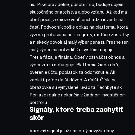
nič. Píše pravidelne, pôsobí milo, buduje dojem
skutočného priateľstva alebo vzťahu. Až keď má
obeť pocit, že môže veriť, prichádza investičná
časť. Podvodník pošle odkaz na platformu, ktorá
vyzerá profesionálne, má grafy, rastúce zostatky
a niekedy dovolí aj malý výber peňazí. Presne ten
malý výber má potvrdiť, že systém funguje.
Tretia fáza je finálna. Obeť vloží väčší obnos a
výber zrazu nefunguje. Platforma žiada daň,
overenie účtu, poplatok za odomknutie. Ak
zaplatí, príde ďalší dôvod. A ďalší. Čísla na
obrazovke sú vymyslené, uvádza Techbyte.sk.
Peniaze reálne nekončia v žiadnom investičnom
portfóliu.
Signály, ktoré treba zachytiť
skôr
Varovný signál je už samotný nevyžiadaný