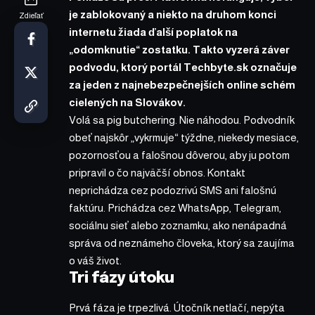
je zablokovaný a niekto na druhom konci
Zdieľať
internetu žiada ďalší poplatok na
„odomknutie“ zostatku. Takto vyzerá záver
podvodu, ktorý portál Techbyte.sk označuje
za jeden z najnebezpečnejších online schém
cielených na Slovákov.
Volá sa pig butchering. Nie náhodou. Podvodník
obeť najskôr „vykrmuje“ týždne, niekedy mesiace,
pozornosťou a falošnou dôverou, aby ju potom
pripravil o čo najväčší obnos. Kontakt
neprichádza cez podozrivú SMS ani falošnú
faktúru. Prichádza cez WhatsApp, Telegram,
sociálnu sieť alebo zoznamku, ako nenápadná
správa od neznámeho človeka, ktorý sa zaujíma
o váš život.
Tri fázy útoku
Prvá fáza je trpezlivá. Útočník netlačí, nepýta