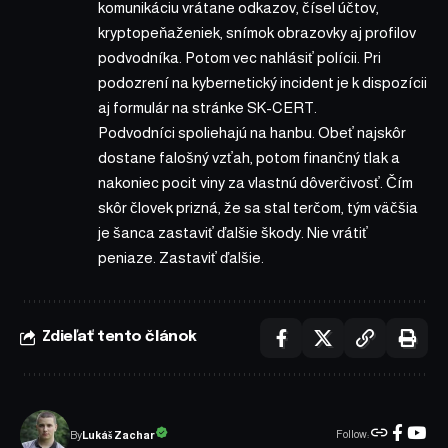
komunikáciu vrátane odkazov, čísel účtov,
kryptopeňaženiek, snímok obrazovky aj profilov
podvodníka. Potom vec nahlásiť polícii. Pri
podozrení na kybernetický incident je k dispozícii
aj formulár na stránke SK-CERT.
Podvodníci spoliehajú na hanbu. Obeť najskôr
dostane falošný vzťah, potom finančný tlak a
nakoniec pocit viny za vlastnú dôverčivosť. Čím
skôr človek prizná, že sa stal terčom, tým väčšia
je šanca zastaviť ďalšie škody. Nie vrátiť
peniaze. Zastaviť ďalšie.
Zdieľať tento článok
Follow:
Lukáš Zachar
By