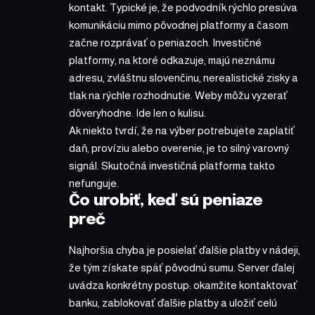
kontakt. Typické je, že podvodník rýchlo presúva
komunikáciu mimo pôvodnej platformy a časom
začne rozprávať o peniazoch. Investičné
platformy, na ktoré odkazuje, majú neznámu
adresu, zvláštnu slovenčinu, nerealistické zisky a
tlak na rýchle rozhodnutie. Weby môžu vyzerať
dôveryhodne. Ide len o kulisu.
Ak niekto tvrdí, že na výber potrebujete zaplatiť
daň, províziu alebo overenie, je to silný varovný
signál. Skutočná investičná platforma takto
nefunguje.
Čo urobiť, keď sú peniaze
preč
Najhoršia chyba je posielať ďalšie platby v nádeji,
že tým získate späť pôvodnú sumu. Server ďalej
uvádza konkrétny postup: okamžite kontaktovať
banku, zablokovať ďalšie platby a uložiť celú