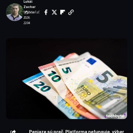
Lukáš
Zachar
Zdieľať
14. júna
2026
22:04
Peniaze sú preč. Platforma nefunguje, výber