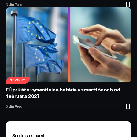
3 Min Read
NOVINKY
EÚ prikáže vymeniteľné batérie v smartfónoch od
februára 2027
3 Min Read
Spojte sa s nami