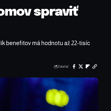
omov spraviť
ík benefitov má hodnotu až 22-tisíc
Zdieľať