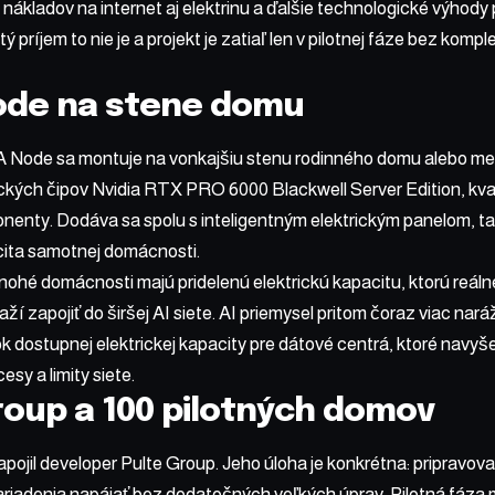
e nákladov na internet aj elektrinu a ďalšie technologické výhod
 príjem to nie je a projekt je zatiaľ len v pilotnej fáze bez kom
ode na stene domu
 Node sa montuje na vonkajšiu stenu rodinného domu alebo me
fických čipov Nvidia RTX PRO 6000 Blackwell Server Edition, kv
nenty. Dodáva sa spolu s inteligentným elektrickým panelom, t
ita samotnej domácnosti.
nohé domácnosti majú pridelenú elektrickú kapacitu, ktorú reáln
ží zapojiť do širšej AI siete. AI priemysel pritom čoraz viac nar
k dostupnej elektrickej kapacity pre dátové centrá, ktoré navyš
sy a limity siete.
roup a 100 pilotných domov
apojil developer Pulte Group. Jeho úloha je konkrétna: pripravov
zariadenia napájať bez dodatočných veľkých úprav. Pilotná fáz