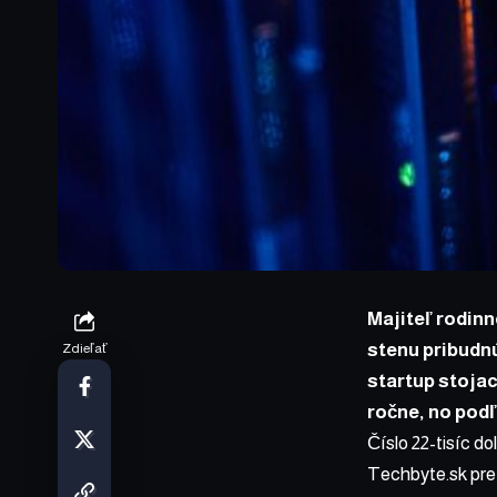
Majiteľ rodin
stenu pribudnú
Zdieľať
startup stojac
ročne, no pod
Číslo 22-tisíc do
Techbyte.sk pre