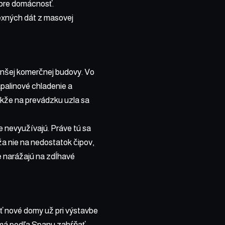
y pre domácnosť.
plexných dát z masovej
nšej komerčnej budovy. Vo
apalinové chladenie a
akže na prevádzku uzla sa
e nevyužívajú. Práve tú sa
áža nie na nedostatok čipov,
e narážajú na zdĺhavé
ať nové domy už pri výstavbe
a má podľa Spanu zahŕňať