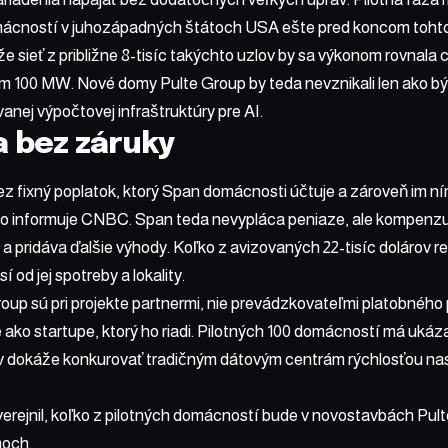
omácností v juhozápadných štátoch USA ešte pred koncom tohto
e sieť z približne 8-tisíc takýchto uzlov by sa výkonom rovnal
m 100 MW. Nové domy Pulte Group by teda nevznikali len ako bý
vanej výpočtovej infraštruktúry pre AI.
 bez záruky
z fixný poplatok, ktorý Span domácnosti účtuje a zároveň im ním
ako informuje CNBC. Span teda nevypláca peniaze, ale kompenzu
a pridáva ďalšie výhody. Koľko z avizovaných 22-tisíc dolárov r
 od jej spotreby a lokality.
roup sú pri projekte partnermi, nie prevádzkovateľmi platobného
ako startupe, ktorý ho riadi. Pilotných 100 domácností má ukázať
 dokáže konkurovať tradičným dátovým centrám rýchlosťou na
erejnil, koľko z pilotných domácností bude v novostavbách Pult
moch.