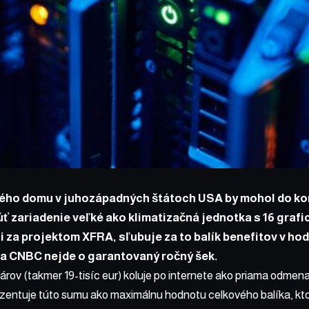
ného domu v juhozápadných štátoch USA by mohol do ko
ť zariadenie veľké ako klimatizačná jednotka s 16 grafi
i za projektom XFRA, sľubuje za to balík benefitov v hod
ľa CNBC nejde o garantovaný ročný šek.
lárov (takmer 19-tisíc eur) koluje po internete ako priama odmena
zentuje túto sumu ako maximálnu hodnotu celkového balíka, kt