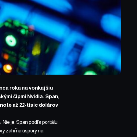
nca roka na vonkajšiu
ckými čipmi Nvidia. Span,
note až 22-tisíc dolárov
. Nie je. Span podľa portálu
orý zahŕňa úspory na