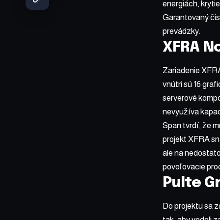
energiách, kryti
Garantovaný čistý
prevádzky.
XFRA N
Zariadenie XFRA
vnútri sú 16 gra
serverové kompo
nevyužíva kapac
Span tvrdí, že m
projekt XFRA sna
ale na nedostato
povoľovacie proce
Pulte G
Do projektu sa z
tak, aby vedeli 