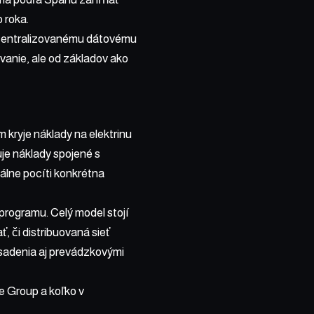
 roka.
a centralizovanému dátovému
vanie, ale od základov ako
 kryje náklady na elektrinu
je náklady spojené s
eálne pocíti konkrétna
 programu. Celý model stojí
, či distribuovaná sieť
sadenia aj prevádzkovými
e Group a koľko v