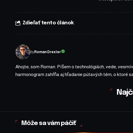
Zdieľať tento článok
By
Roman Drexler
Ahojte, som Roman. Píšem o technológiách, vede, vesmíre
harmonogram zahŕňa aj hľadanie pútavých tém, o ktoré 
Najč
Môže sa vám páčiť