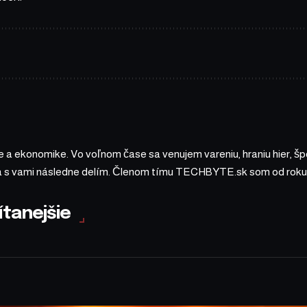
 a ekonomike. Vo voľnom čase sa venujem vareniu, hraniu hier, š
sa s vami následne delím. Členom tímu TECHBYTE.sk som od roku
ítanejšie