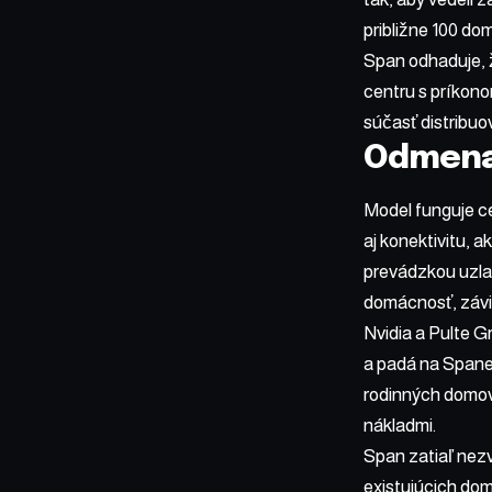
približne 100 d
Span odhaduje, ž
centru s príkono
súčasť distribuo
Odmena
Model funguje ce
aj konektivitu, 
prevádzkou uzla 
domácnosť, závisí
Nvidia a Pulte G
a padá na Spane 
rodinných domov
nákladmi.
Span zatiaľ nezv
existujúcich do