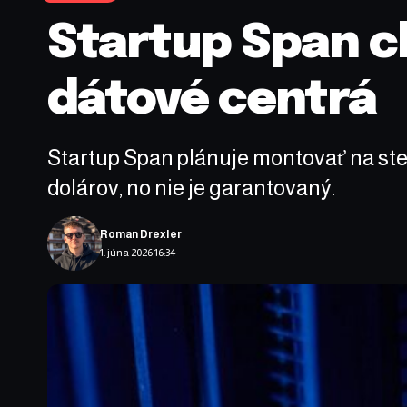
Startup Span c
dátové centrá
Startup Span plánuje montovať na sten
dolárov, no nie je garantovaný.
Roman Drexler
1. júna 2026 16:34