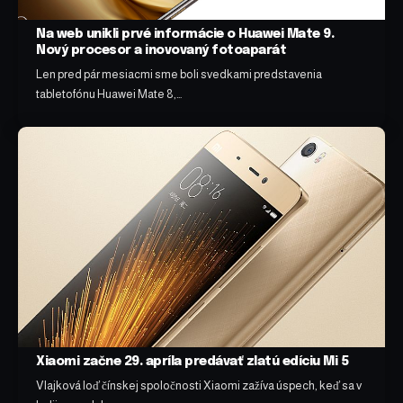
Na web unikli prvé informácie o Huawei Mate 9.
Nový procesor a inovovaný fotoaparát
Len pred pár mesiacmi sme boli svedkami predstavenia
tabletofónu Huawei Mate 8,…
Xiaomi začne 29. apríla predávať zlatú edíciu Mi 5
Vlajková loď čínskej spoločnosti Xiaomi zažíva úspech, keď sa v