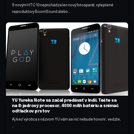
S novým HTC 10 neprichádza len nový fotoaparát, vylepšené
reproduktory BoomSound alebo…
YU Yureka Note sa začal predávať v Indii. Tešte sa
na 8-jadrový procesor, 4000 mAh batériu a snímač
odtlačkov prstov
Aj keď výrobca s názvom YU vám asi nič nebude hovoriť, vedzte,
…