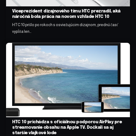
Viceprezident dizajnového tímu HTC prezradil, aká
náročná bola práca na novom vzhľade HTC 10
HTC 10 prišlo po rokoch s osviežujúcim dizajnom, prednú časť
vypĺňa len…
HTC 10 prichádza s oficiálnou podporou AirPlay pre
streamovanie obsahu na Apple TV. Dočkali sa aj
staršie vlajkové lode