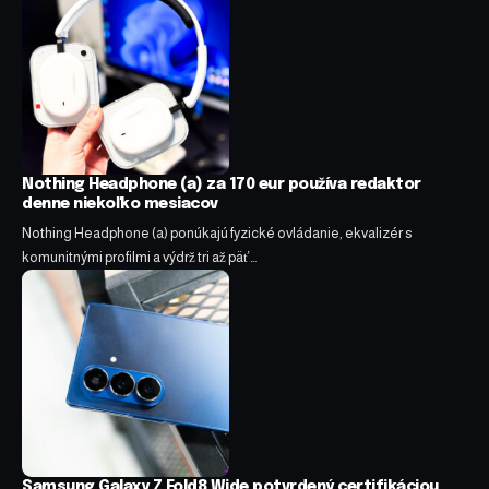
Nothing Headphone (a) za 170 eur používa redaktor
denne niekoľko mesiacov
Nothing Headphone (a) ponúkajú fyzické ovládanie, ekvalizér s
komunitnými profilmi a výdrž tri až päť…
Samsung Galaxy Z Fold8 Wide potvrdený certifikáciou