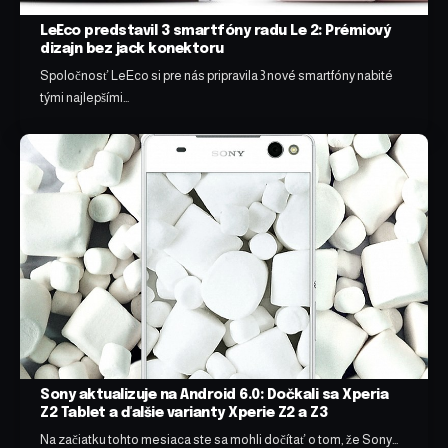
LeEco predstavil 3 smartfóny radu Le 2: Prémiový
dizajn bez jack konektoru
Spoločnosť LeEco si pre nás pripravila 3 nové smartfóny nabité
tými najlepšími…
Sony aktualizuje na Android 6.0: Dočkali sa Xperia
Z2 Tablet a ďalšie varianty Xperie Z2 a Z3
Na začiatku tohto mesiaca ste sa mohli dočítať o tom, že Sony…