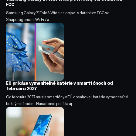
FCC
Samsung Galaxy Z Fold8 Wide sa objavil v databáze FCC so
Snapdragonom, Wi-Fi 7 a…
EÚ prikáže vymeniteľné batérie v smartfónoch od
februára 2027
Od februára 2027 musia smartfóny v EÚ obsahovať batérie vymeniteľné
bežným náradím. Nariadenie prináša aj…