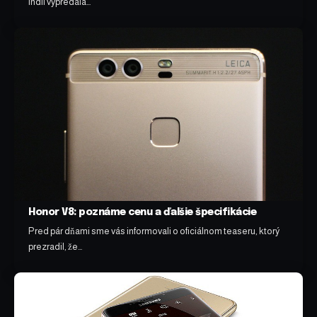
Indii vypredala…
Honor V8: poznáme cenu a ďalšie špecifikácie
Pred pár dňami sme vás informovali o oficiálnom teaseru, ktorý
prezradil, že…