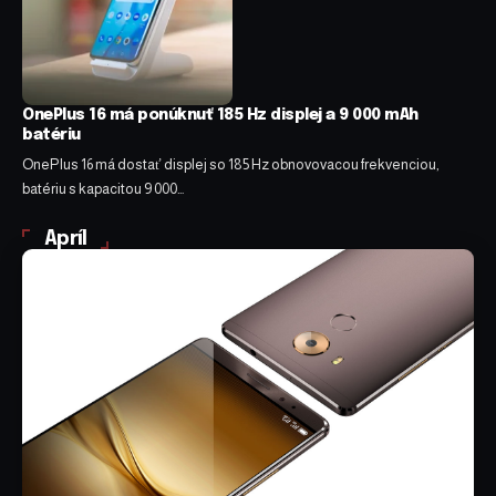
OnePlus 16 má ponúknuť 185 Hz displej a 9 000 mAh
batériu
OnePlus 16 má dostať displej so 185 Hz obnovovacou frekvenciou,
batériu s kapacitou 9 000…
Apríl