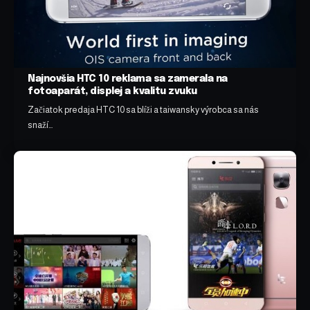
Najnovšia HTC 10 reklama sa zamerala na
fotoaparát, displej a kvalitu zvuku
Začiatok predaja HTC 10 sa blíži a taiwansky výrobca sa nás
snaží…