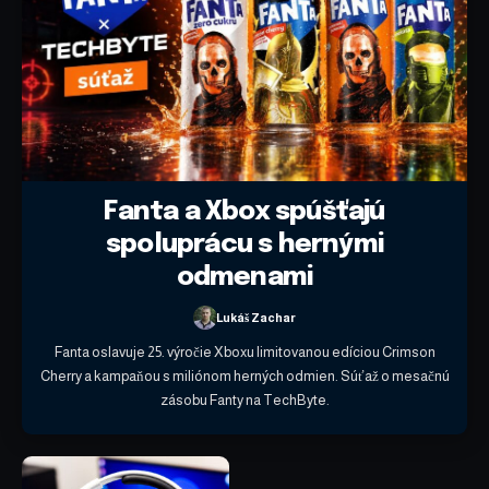
Fanta a Xbox spúšťajú
spoluprácu s hernými
odmenami
Lukáš Zachar
Fanta oslavuje 25. výročie Xboxu limitovanou edíciou Crimson
Cherry a kampaňou s miliónom herných odmien. Súťaž o mesačnú
zásobu Fanty na TechByte.