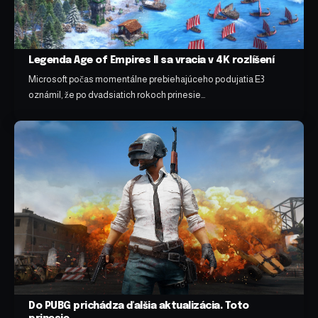
Legenda Age of Empires II sa vracia v 4K rozlíšení
Microsoft počas momentálne prebiehajúceho podujatia E3
oznámil, že po dvadsiatich rokoch prinesie…
Do PUBG prichádza ďalšia aktualizácia. Toto