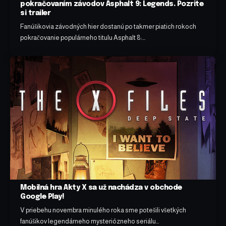
pokračovaním závodov Asphalt 9: Legends. Pozrite
si trailer
Fanúšikovia závodných hier dostanú po takmer piatich rokoch
pokračovanie populárneho titulu Asphalt 8:…
Mobilná hra Akty X sa už nachádza v obchode
Google Play!
V priebehu novembra minulého roka sme potešili všetkých
fanúšikov legendárneho mysteriózneho seriálu…