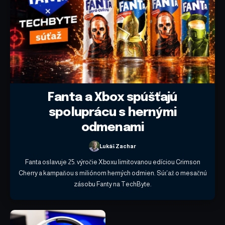
Fanta a Xbox spúšťajú
spoluprácu s hernými
odmenami
Lukáš Zachar
Fanta oslavuje 25. výročie Xboxu limitovanou edíciou Crimson
Cherry a kampaňou s miliónom herných odmien. Súťaž o mesačnú
zásobu Fanty na TechByte.