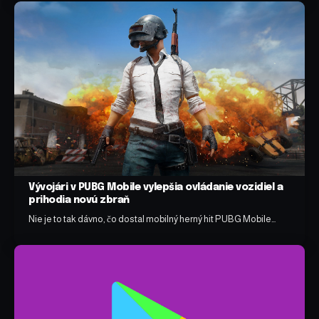
Vývojári v PUBG Mobile vylepšia ovládanie vozidiel a
prihodia novú zbraň
Nie je to tak dávno, čo dostal mobilný herný hit PUBG Mobile…