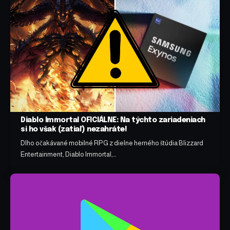
Diablo Immortal OFICIÁLNE: Na týchto zariadeniach
si ho však (zatiaľ) nezahráte!
Dlho očakávané mobilné RPG z dielne herného štúdia Blizzard
Entertainment, Diablo Immortal,…