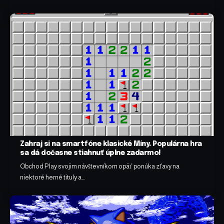
Zahraj si na smartfóne klasické Míny. Populárna hra
sa dá dočasne stiahnuť úplne zadarmo!
Obchod Play svojim návštevníkom opäť ponúka zľavy na
niektoré herné tituly a…