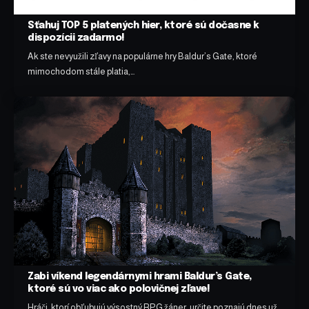
Sťahuj TOP 5 platených hier, ktoré sú dočasne k
dispozícii zadarmo!
Ak ste nevyužili zľavy na populárne hry Baldur’s Gate, ktoré
mimochodom stále platia,…
Zabi víkend legendárnymi hrami Baldur’s Gate,
ktoré sú vo viac ako polovičnej zľave!
Hráči, ktorí obľubujú výsostný RPG žáner, určite poznajú dnes už