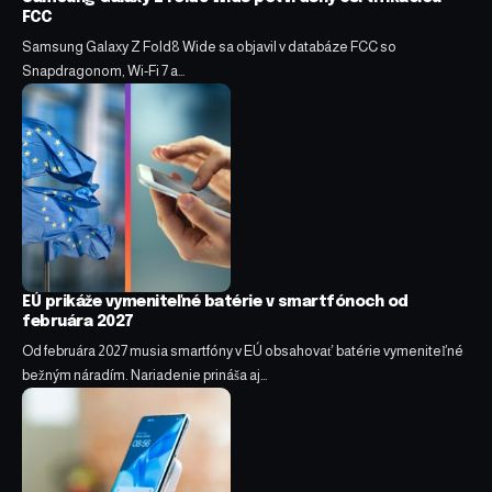
FCC
Samsung Galaxy Z Fold8 Wide sa objavil v databáze FCC so
Snapdragonom, Wi-Fi 7 a…
EÚ prikáže vymeniteľné batérie v smartfónoch od
februára 2027
Od februára 2027 musia smartfóny v EÚ obsahovať batérie vymeniteľné
bežným náradím. Nariadenie prináša aj…