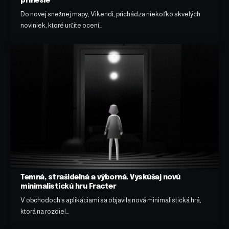
prinesie
Do novej snežnej mapy, Vikendi, prichádza niekoľko skvelých
noviniek, ktoré určite ocení…
Temná, strašidelná a výborná. Vyskúšaj novú
minimalistickú hru Fracter
V obchodoch s aplikáciami sa objavila nová minimalistická hrá,
ktorá na rozdiel…