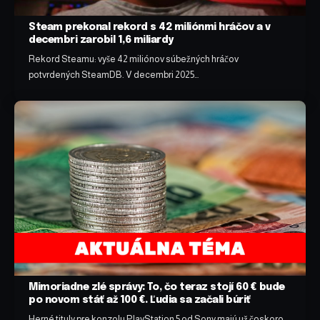
Steam prekonal rekord s 42 miliónmi hráčov a v
decembri zarobil 1,6 miliardy
Rekord Steamu: vyše 42 miliónov súbežných hráčov
potvrdených SteamDB. V decembri 2025…
Mimoriadne zlé správy: To, čo teraz stojí 60 € bude
po novom stáť až 100 €. Ľudia sa začali búriť
Herné tituly pre konzolu PlayStation 5 od Sony majú už čoskoro