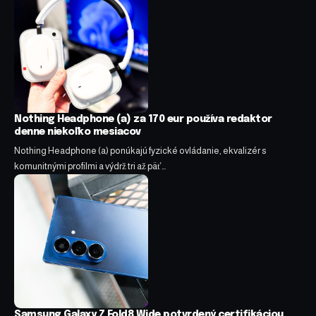
Nothing Headphone (a) za 170 eur používa redaktor
denne niekoľko mesiacov
Nothing Headphone (a) ponúkajú fyzické ovládanie, ekvalizér s
komunitnými profilmi a výdrž tri až päť…
Samsung Galaxy Z Fold8 Wide potvrdený certifikáciou