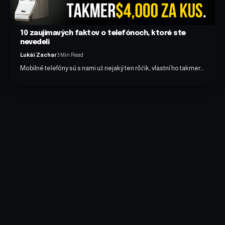
10 zaujímavých faktov o telefónoch, ktoré ste
nevedeli
Lukáš Zachar
3 Min Read
Mobilné telefóny sú s nami už nejaký ten rôčik, vlastní ho takmer…