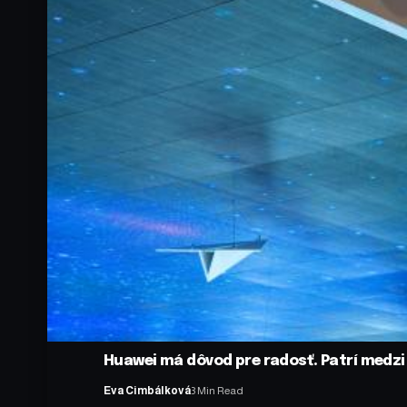
Huawei má dôvod pre radosť. Patrí medzi 
Eva Cimbálková
3 Min Read