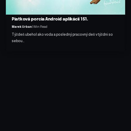
Piatková porcia Android aplikácií 151.
Marek Urban
3 Min Read
Týždeň ubehol ako voda a posledný pracovný deň v týždni so
sebou…