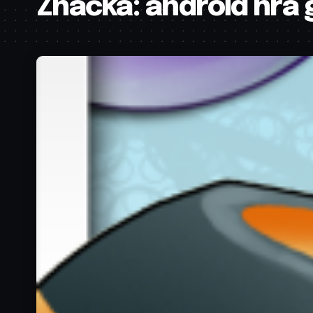
Značka:
android hra 