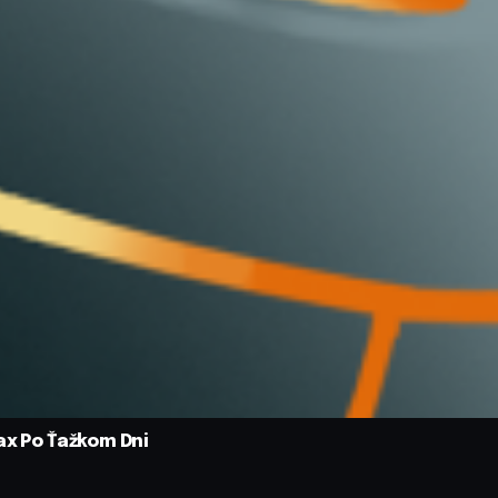
ax Po Ťažkom Dni