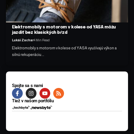
Elektromobily s motorom v kolese od YASA môžu
jazdiť bez klasických bŕzd
Lukáš Zachar
4 Min Read
Elektromobily s motorom v kolese od YASA využívajú výkon a
silnú rekuperáciu.…
Spojte sa s nami
Tiež v našom portfóliu
© 2025 BYTE Media s.r.o. Všetky práva vyhradené.