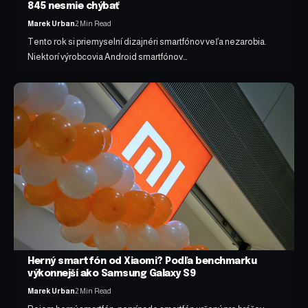
845 nesmie chýbať
Marek Urban
2 Min Read
Tento rok si priemyselní dizajnéri smartfónov veľa nezarobia.
Niektorí výrobcovia Android smartfónov…
Herný smartfón od Xiaomi? Podľa benchmarku
výkonnejší ako Samsung Galaxy S9
Marek Urban
2 Min Read