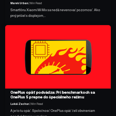
Marek Urban
2 Min Read
Smartfónu Xiaomi Mi Mix sa nedá nevenovať pozornosť. Ako
prvý prišiel s displejom,…
OnePlus opäť podvádza: Pri benchmarkoch sa
OnePlus 5 prepne do špeciálneho režimu
Lukáš Zachar
2 Min Read
A je to tu opäť. Spoločnosť OnePlus opäť čelí obvineniam