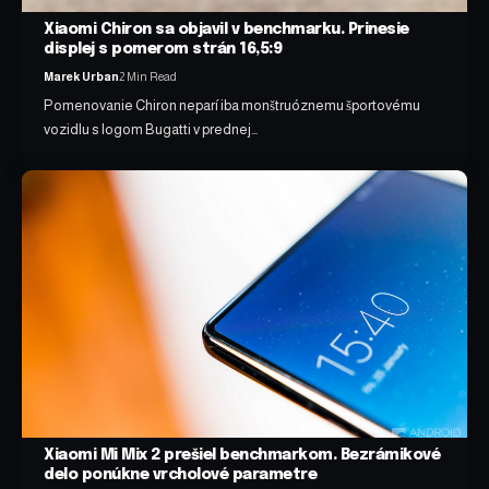
Xiaomi Chiron sa objavil v benchmarku. Prinesie
displej s pomerom strán 16,5:9
Marek Urban
2 Min Read
Pomenovanie Chiron neparí iba monštruóznemu športovému
vozidlu s logom Bugatti v prednej…
Xiaomi Mi Mix 2 prešiel benchmarkom. Bezrámikové
delo ponúkne vrcholové parametre