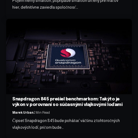
Pojem herný smartfón, poprípade smartfón určený pre hráčov
hier, definitívne zaviedla spoločnosť…
Snapdragon 845 prešiel benchmarkom: Takýto je
výkon v porovnaní so súčasnými vlajkovými loďami
Marek Urban
2 Min Read
Čipset Snapdragon 845 bude poháňať väčšinu z tohtoročných
vlajkových lodí, pričom bude…