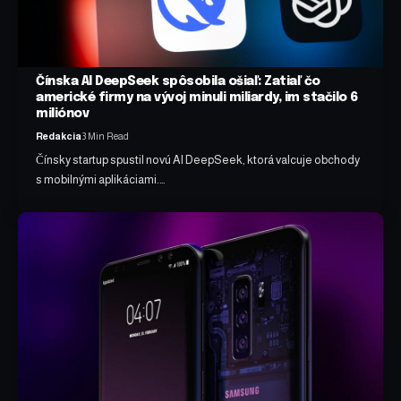
Čínska AI DeepSeek spôsobila ošiaľ: Zatiaľ čo
americké firmy na vývoj minuli miliardy, im stačilo 6
miliónov
Redakcia
3 Min Read
Čínsky startup spustil novú AI DeepSeek, ktorá valcuje obchody
s mobilnými aplikáciami.…