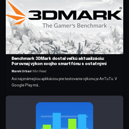
Benchmark 3DMark dostal veľkú aktualizáciu:
Porovnaj výkon svojho smartfónu s ostatnými
Marek Urban
1 Min Read
Asi najznámejšou aplikáciou pre testovanie výkonu je AnTuTu. V
Google Play má…