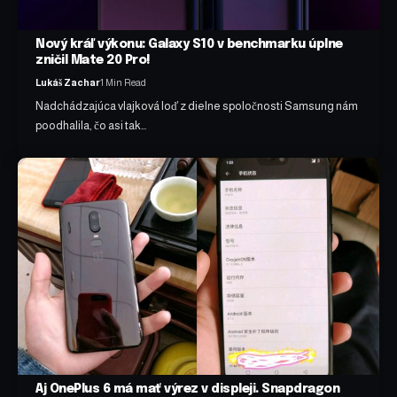
Nový kráľ výkonu: Galaxy S10 v benchmarku úplne
zničil Mate 20 Pro!
Lukáš Zachar
1 Min Read
Nadchádzajúca vlajková loď z dielne spoločnosti Samsung nám
poodhalila, čo asi tak…
Aj OnePlus 6 má mať výrez v displeji. Snapdragon