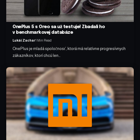
OnePlus 5 s Oreo sa už testuje! Zbadali ho
v benchmarkovej databáze
Lukáš Zachar
1 Min Read
OnePlus je mladá spoločnosť, ktorá má relatívne progresívnych
zákazníkov, ktorí chcú len…