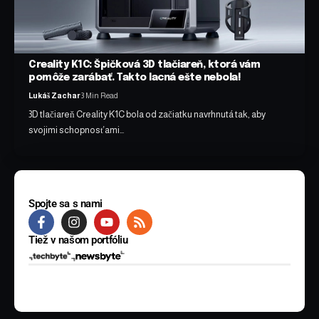
Creality K1C: Špičková 3D tlačiareň, ktorá vám
pomôže zarábať. Takto lacná ešte nebola!
Lukáš Zachar
3 Min Read
3D tlačiareň Creality K1C bola od začiatku navrhnutá tak, aby
svojimi schopnosťami…
Spojte sa s nami
Tiež v našom portfóliu
© 2025 BYTE Media s.r.o. Všetky práva vyhradené.