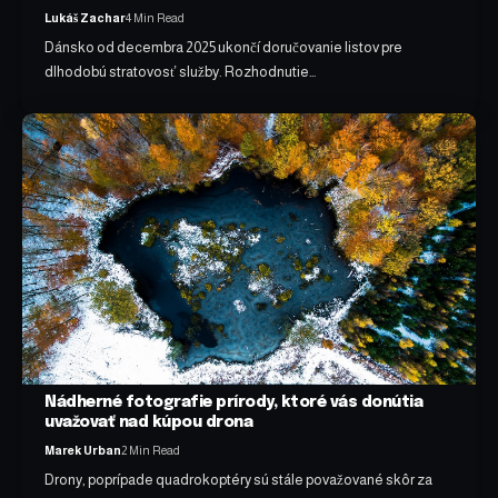
Lukáš Zachar
4 Min Read
Dánsko od decembra 2025 ukončí doručovanie listov pre
dlhodobú stratovosť služby. Rozhodnutie…
Nádherné fotografie prírody, ktoré vás donútia
uvažovať nad kúpou drona
Marek Urban
2 Min Read
Drony, poprípade quadrokoptéry sú stále považované skôr za