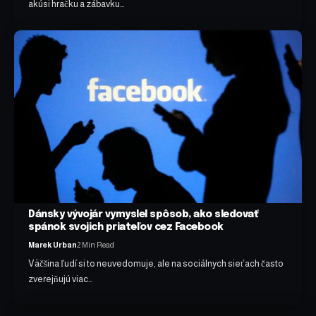
akúsi hračku a zábavku…
Dánsky vývojár vymyslel spôsob, ako sledovať
spánok svojich priateľov cez Facebook
Marek Urban
2 Min Read
Väčšina ľudí si to neuvedomuje, ale na sociálnych sieťach často
zverejňujú viac…