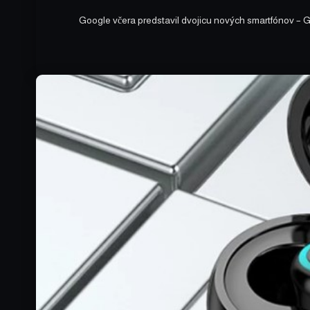
Google včera predstavil dvojicu nových smartfónov – G