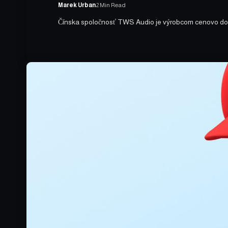
Marek Urban
2 Min Read
Čínska spoločnosť TWS Audio je výrobcom cenovo dost