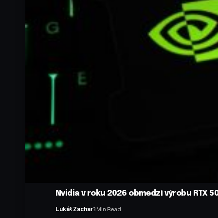
Nvidia v roku 2026 obmedzí výrobu RTX 50
Lukáš Zachar
3 Min Read