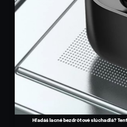
Hľadáš lacné bezdrôtové slúchadlá? Tent