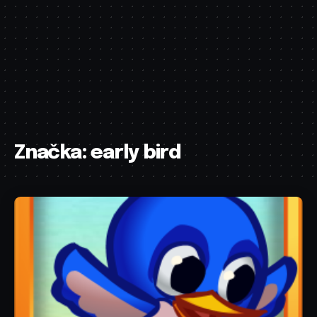
Značka:
early bird