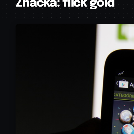
Značka:
flick gold