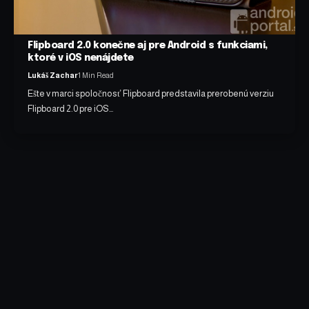
Flipboard 2.0 konečne aj pre Android s funkciami,
ktoré v iOS nenájdete
Lukáš Zachar
1 Min Read
Ešte v marci spoločnosť Flipboard predstavila prerobenú verziu
Flipboard 2.0 pre iOS…