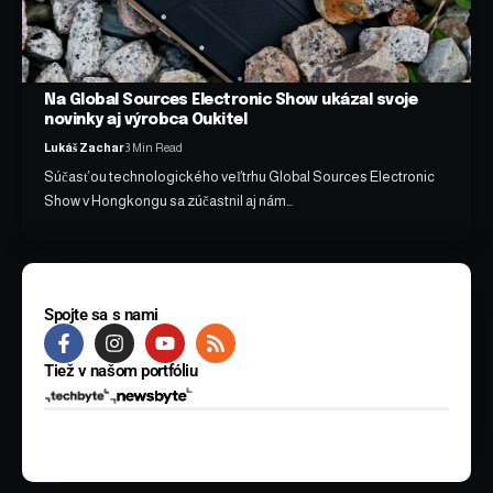
Na Global Sources Electronic Show ukázal svoje
novinky aj výrobca Oukitel
Lukáš Zachar
3 Min Read
Súčasťou technologického veľtrhu Global Sources Electronic
Show v Hongkongu sa zúčastnil aj nám…
Spojte sa s nami
Tiež v našom portfóliu
© 2025 BYTE Media s.r.o. Všetky práva vyhradené.