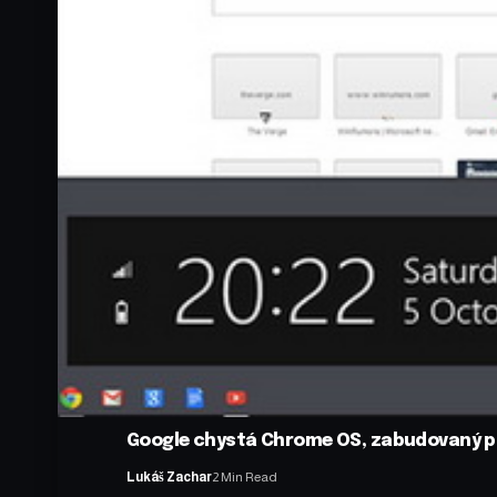
Google chystá Chrome OS, zabudovaný p
Lukáš Zachar
2 Min Read