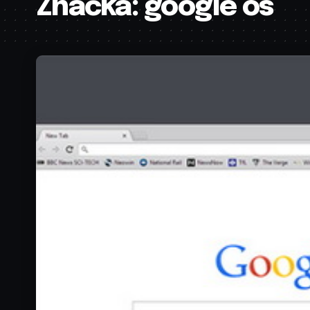
Značka:
google os