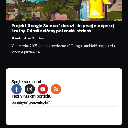
Projekt Google Sunroof dorazil do prvej európskej
krajiny. Odhalí solárny potenciál striech
Marek Urban
2 Min Read
V lete roku 2015 spustila spoločnosť Google ambiciózny projekt,
ktorý je príznačne…
Spojte sa s nami
Tiež v našom portfóliu
© 2025 BYTE Media s.r.o. Všetky práva vyhradené.