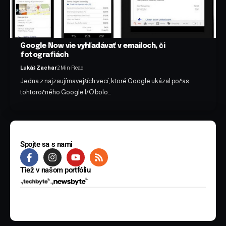
Google Now vie vyhľadávať v emailoch, či
fotografiách
Lukáš Zachar
2 Min Read
Jedna z najzaujímavejších vecí, ktoré Google ukázal počas
tohtoročného Google I/O bolo…
Spojte sa s nami
Tiež v našom portfóliu
© 2025 BYTE Media s.r.o. Všetky práva vyhradené.