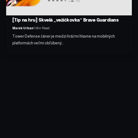
[Tip na hru] Skvelá „vežičkovka“ Brave Guardians
Marek Urban
1 Min Read
Tower Defense žáner je medzi hráčmi hlavne na mobilných
platformách veľmi obľúbený…