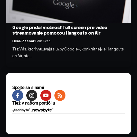
Google pridal možnosť full screen pre video
streamovanie pomocou Hangouts on Air
Lukáš Zachar
1 Min Read
Tí z Vás, ktorí využívajú služby Google+, konkrétnejšie Hangouts
on Air, ste…
Spojte sa s nami
Tiež v našom portfóliu
© 2025 BYTE Media s.r.o. Všetky práva vyhradené.