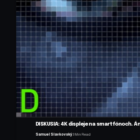
DISKUSIA: 4K displeje na smartfónoch. Án
Samuel Slavkovský
3 Min Read