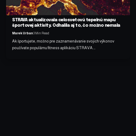
STRAVA aktualizovala celosvetovú tepelnú mapu
športovej aktivity. Odhalila aj to, čo možno nemala
Marek Urban
3 Min Read
Ak športujete, možno pre zaznamenávanie svojich výkonov
používate populárnu fitness aplikáciu STRAVA.…