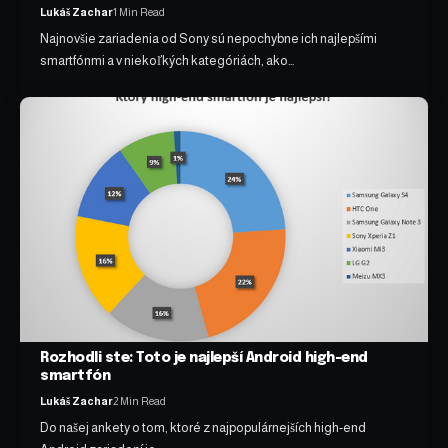
Lukáš Zachar
1 Min Read
Najnovšie zariadenia od Sony sú nepochybne ich najlepšími
smartfónmi a v niekoľkých kategóriách, ako…
Rozhodli ste: Toto je najlepší Android high-end
smartfón
Lukáš Zachar
2 Min Read
Do našej ankety o tom, ktoré z najpopulárnejších high-end