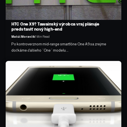
HTC One X9? Tawainský výrobca vraj plánuje
predstaviť nový high-end
Matúš Moravčík
1 Min Read
Po kontroverznom mid-range smartfóne One A9 sa zrejme
dočkáme ďalšieho ´One´ modelu.…