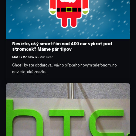
Neviete, aký smartfón nad 400 eur vybrať pod
stromček? Máme pár tipov
Matúš Moravčík
5 Min Read
Chceli by ste obdarovať vášho blízkeho novým telefónom, no
neviete, akú značku…