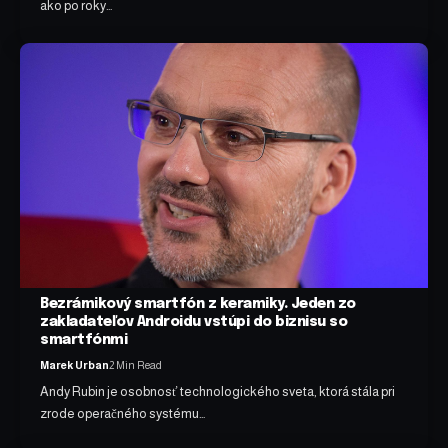
ako po roky…
Bezrámikový smartfón z keramiky. Jeden zo
zakladateľov Androidu vstúpi do biznisu so
smartfónmi
Marek Urban
2 Min Read
Andy Rubin je osobnosť technologického sveta, ktorá stála pri
zrode operačného systému…