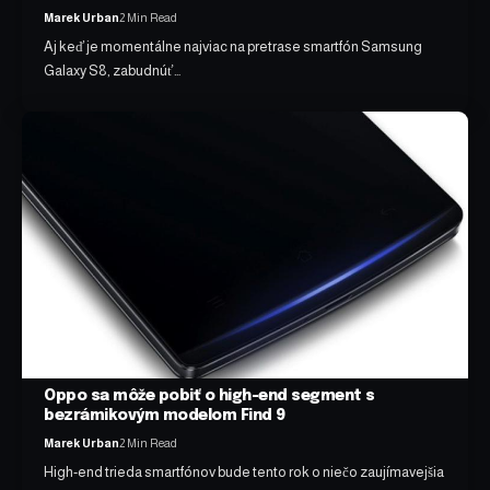
Marek Urban
2 Min Read
Aj keď je momentálne najviac na pretrase smartfón Samsung
Galaxy S8, zabudnúť…
Oppo sa môže pobiť o high-end segment s
bezrámikovým modelom Find 9
Marek Urban
2 Min Read
High-end trieda smartfónov bude tento rok o niečo zaujímavejšia