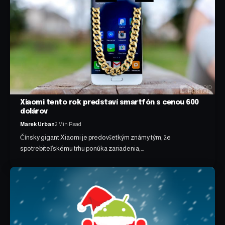
Xiaomi tento rok predstaví smartfón s cenou 600
dolárov
Marek Urban
2 Min Read
Čínsky gigant Xiaomi je predovšetkým známy tým, že
spotrebiteľskému trhu ponúka zariadenia,…