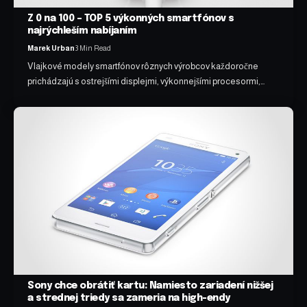
Z 0 na 100 – TOP 5 výkonných smartfónov s
najrýchleším nabíjaním
Marek Urban
3 Min Read
Vlajkové modely smartfónov rôznych výrobcov každoročne
prichádzajú s ostrejšími displejmi, výkonnejšími procesormi,…
Sony chce obrátiť kartu: Namiesto zariadení nižšej
a strednej triedy sa zameria na high-endy