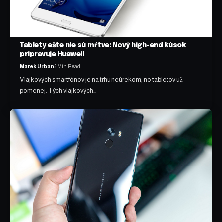
Tablety ešte nie sú mŕtve: Nový high-end kúsok
pripravuje Huawei!
Marek Urban
2 Min Read
Vlajkových smartfónov je na trhu neúrekom, no tabletov už
pomenej. Tých vlajkových…