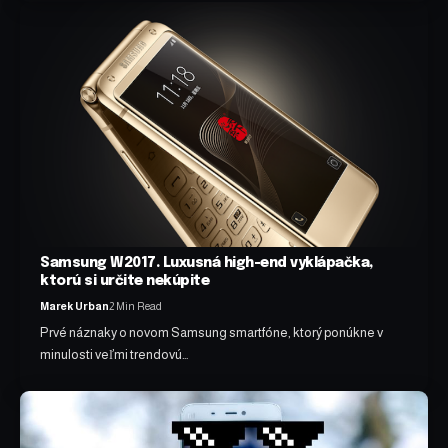
Samsung W2017. Luxusná high-end vyklápačka,
ktorú si určite nekúpite
Marek Urban
2 Min Read
Prvé náznaky o novom Samsung smartfóne, ktorý ponúkne v
minulosti veľmi trendovú…