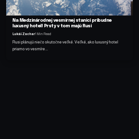
Na Medzinárodnej vesmírnej stanici pribudne
luxusný hotel! Prsty v tom majú Rusi
Lukáš Zachar
1 Min Read
Rusi plánujú niečo skutočne veľké. Veľké, ako luxusný hotel
priamo vo vesmíre.…