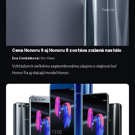
Cena Honoru 9 aj Honoru 8 zostáva znížená nastálo
Eva Cimbálková
2 Min Read
Vzhľadom k veľkému septembrovému záujmu o vlajkovú loď
Honor 9 a aj vlaňajší model Honor…