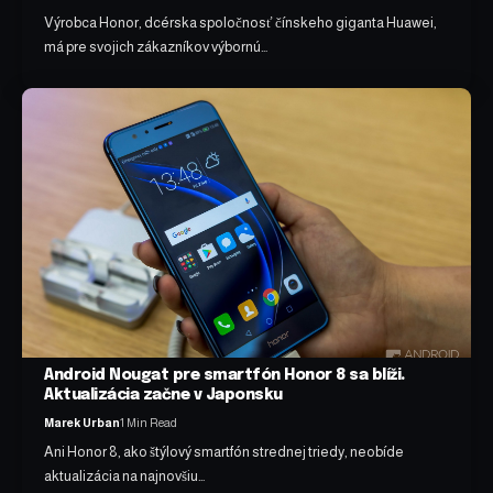
Výrobca Honor, dcérska spoločnosť čínskeho giganta Huawei,
má pre svojich zákazníkov výbornú…
Android Nougat pre smartfón Honor 8 sa blíži.
Aktualizácia začne v Japonsku
Marek Urban
1 Min Read
Ani Honor 8, ako štýlový smartfón strednej triedy, neobíde
aktualizácia na najnovšiu…