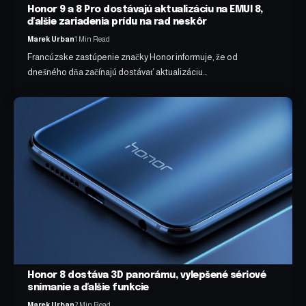
Honor 9 a 8 Pro dostávajú aktualizáciu na EMUI 8,
ďalšie zariadenia prídu na rad neskôr
Marek Urban
1 Min Read
Francúzske zastúpenie značky Honor informuje, že od
dnešného dňa začínajú dostávať aktualizáciu…
Honor 8 dostáva 3D panorámu, vylepšené sériové
snímanie a ďalšie funkcie
Marek Urban
2 Min Read