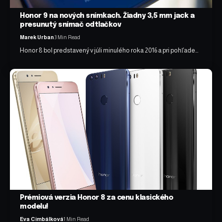
Honor 9 na nových snímkach. Žiadny 3,5 mm jack a
presunutý snímač odtlačkov
Marek Urban
3 Min Read
Honor 8 bol predstavený v júli minulého roka 2016 a pri pohľade…
Prémiová verzia Honor 8 za cenu klasického
modelu!
Eva Cimbálková
1 Min Read