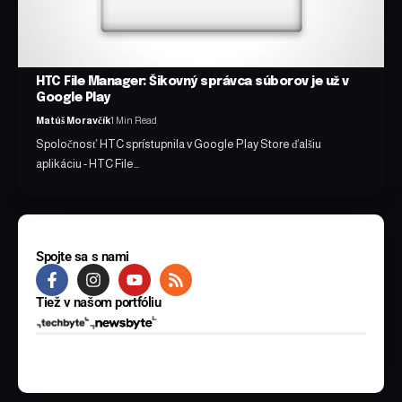
HTC File Manager: Šikovný správca súborov je už v
Google Play
Matúš Moravčík
1 Min Read
Spoločnosť HTC sprístupnila v Google Play Store ďalšiu
aplikáciu - HTC File…
Spojte sa s nami
Tiež v našom portfóliu
© 2025 BYTE Media s.r.o. Všetky práva vyhradené.