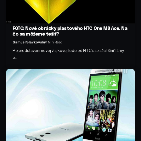
FOTO: Nové obrázky plastového HTC One M8 Ace. Na
čo sa môžeme tešiť?
Samuel Slavkovský
1 Min Read
Po predstavení novej vlajkovej lode od HTC sa začali šíriť fámy
o…