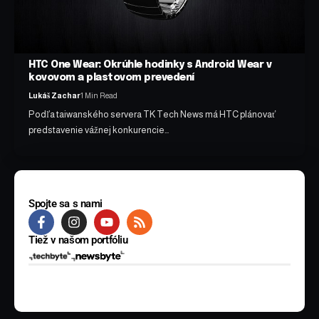
HTC One Wear: Okrúhle hodinky s Android Wear v
kovovom a plastovom prevedení
Lukáš Zachar
1 Min Read
Podľa taiwanského servera TK Tech News má HTC plánovať
predstavenie vážnej konkurencie…
Spojte sa s nami
Tiež v našom portfóliu
© 2025 BYTE Media s.r.o. Všetky práva vyhradené.