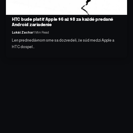
HTC bude platiť Apple $6 až $8 za každé predané
Android zariadenie
Lukáš Zachar
1 Min Read
Len prednedávnom sme sa dozvedeli, že súd medzi Apple a
HTC dospel…