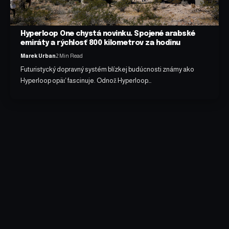
Hyperloop One chystá novinku. Spojené arabské
emiráty a rýchlosť 800 kilometrov za hodinu
Marek Urban
2 Min Read
Futuristycký dopravný systém blízkej budúcnosti známy ako
Hyperloop opäť fascinuje. Odnož Hyperloop…