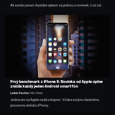
Ak sa túto jeseň chystáte vybaviť sa jednou z noviniek, či už od…
Prvý benchmark z iPhone 8: Novinka od Apple úplne
zničila každý jeden Android smartfón
Lukáš Zachar
2 Min Read
Jedna vec sa Apple nedá odoprieť. Vďaka svojmu vlastnému
procesoru dokážu iPhony…