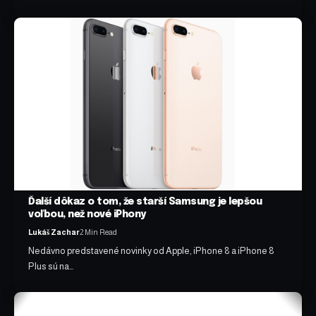
Ďalší dôkaz o tom, že starší Samsung je lepšou
voľbou, než nové iPhony
Lukáš Zachar
2 Min Read
Nedávno predstavené novinky od Apple, iPhone 8 a iPhone 8
Plus sú na…