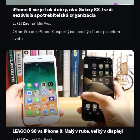
iPhone X nie je tak dobrý, ako Galaxy S8, tvrdí
nezávislá spotrebiteľská organizácia
Lukáš Zachar
1 Min Read
O tom či bude iPhone X úspešný niet pochýb. Ľudia po celom
svete…
LEAGOO S8 vs iPhone 8: Malý v ruke, veľký v displeji
Lukáš Zachar
2 Min Read