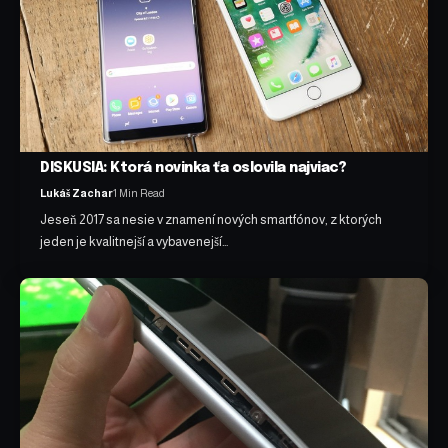
DISKUSIA: Ktorá novinka ťa oslovila najviac?
Lukáš Zachar
1 Min Read
Jeseň 2017 sa nesie v znamení nových smartfónov, z ktorých
jeden je kvalitnejší a vybavenejší…