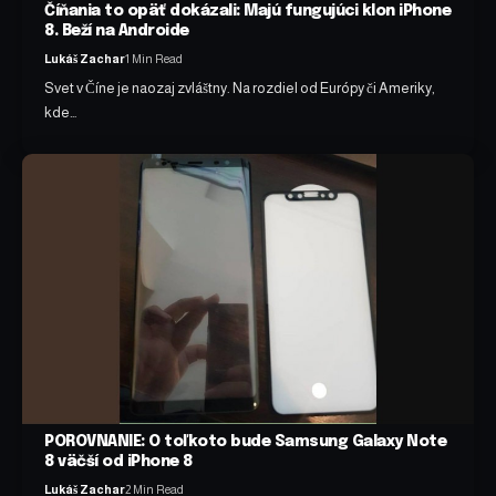
Číňania to opäť dokázali: Majú fungujúci klon iPhone
8. Beží na Androide
Lukáš Zachar
1 Min Read
Svet v Číne je naozaj zvláštny. Na rozdiel od Európy či Ameriky,
kde…
POROVNANIE: O toľkoto bude Samsung Galaxy Note
8 väčší od iPhone 8
Lukáš Zachar
2 Min Read