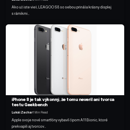
Ako už iste vieš, LEAGOO S8 so sebou prináša krásny displej
s rámikmi…
iPhone 8 je tak výkonný, že tomu neveril ani tvorca
testu Geekbench
Lukáš Zachar
1 Min Read
Apple svoje nové smartfóny vybavil čipom A11 Bionic, ktoré
prekvapili aj tvorcov…