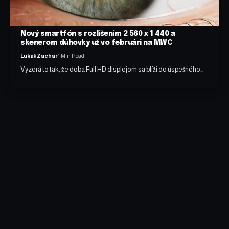
Nový smartfón s rozlíšením 2 560 x 1 440 a
skenerom dúhovky už vo februári na MWC
Lukáš Zachar
1 Min Read
Vyzerá to tak, že doba Full HD displejom sa blíži do úspešného…