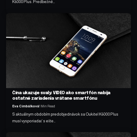
K6000 Plus. Predbežné…
Čína ukazuje svaly: VIDEO ako smartfón nabíja
ostatné zariadenia vrátane smartfónu
Eva Cimbálková
1 Min Read
S aktuálnym obdobím predobjednávok sa Oukitel K6000 Plus
musí vysporiadať s ešte…