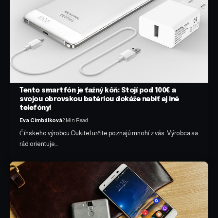
Tento smartfón je ťažný kôň: Stojí pod 100€ a
svojou obrovskou batériou dokáže nabiť aj iné
telefóny!
Eva Cimbálková
2 Min Read
Čínskeho výrobcu Oukitel určite poznajú mnohí z vás. Výrobca sa
rád orientuje…