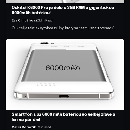
Oukitel K6000 Pro je delo s 3GB RAM a gigantickou
6000mAh batériou!
Eva Cimbálková
2 Min Read
Oukitel je taktiež výrobca z Číny, ktorý sa na trhu snaží presadiť…
Smartfón s až 6000 mAh batériou vo veľkej zľave a
len na pár dní!
Matúš Moravčík
3 Min Read