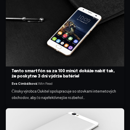
Tento smartfón sa za 100 minút dokáže nabiť tak,
že poskytne 3 dni výdrže batérie!
Eva Cimbálková
3 Min Read
Čínsky výrobca Oukitel spolupracuje so stovkami internetových
obchodov, aby čo najefektívnejšie rozbehol…