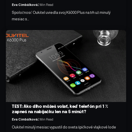
Eva Cimbálková
2 Min Read
Spoločnosť Oukitel uviedla svoj K6000 Plus na trh už minulý
mesiac s…
TEST: Ako dlho môžeš volať, keď telefón pri 1 %
zapneš na nabíjačku len na 5 minút?
Eva Cimbálková
2 Min Read
Oukitel minulý mesiac vypustil do sveta špičkové vlajkové lode