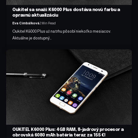
Oukitel sa snaží: K6000 Plus dostáva novú farbu a
opravnú aktualizáciu
Eva Cimbálková
2 Min Read
Oukitel K6000 Plus už na trhu pôsobí niekoľko mesiacov.
Aktuálne je dostupný…
OUKITEL K6000 Plus: 4GB RAM, 8-jadrový procesor a
obrovská 6080 mAh batéria teraz za 155 €!