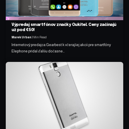
Výpredaj smartfónov značky Oukitel. Ceny začínajú
už pod €50!
Marek Urban
3 Min Read
Internetový predajca Gearbest k včerajšej akcii pre smartfóny
Elephone pridal ďalšiu dočasne…