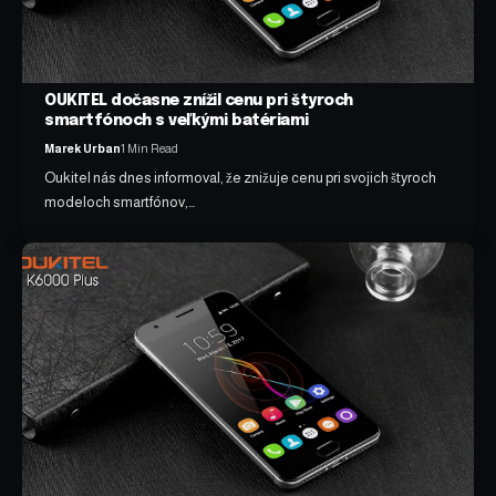
OUKITEL dočasne znížil cenu pri štyroch
smartfónoch s veľkými batériami
Marek Urban
1 Min Read
Oukitel nás dnes informoval, že znižuje cenu pri svojich štyroch
modeloch smartfónov,…