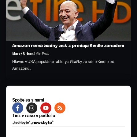
Amazon nemá žiadny zisk z predaja Kindle zariadení
Marek Urban
2 Min Read
Hlavne v USA populárne tablety a čítačky zo série Kindle od
Amazonu…
Spojte sa s nami
Tiež v našom portfóliu
© 2025 BYTE Media s.r.o. Všetky práva vyhradené.