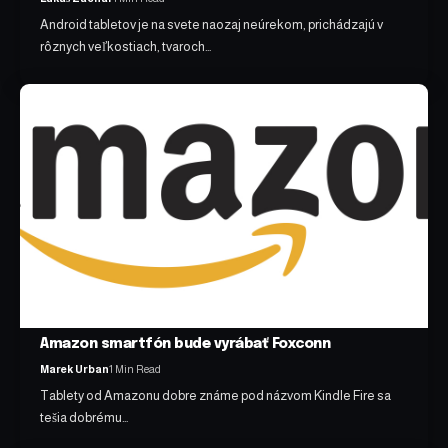
Android tabletov je na svete naozaj neúrekom, prichádzajú v
rôznych veľkostiach, tvaroch…
Amazon smartfón bude vyrábať Foxconn
Marek Urban
1 Min Read
Tablety od Amazonu dobre známe pod názvom Kindle Fire sa
tešia dobrému…