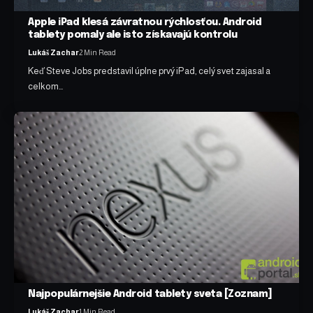
Apple iPad klesá závratnou rýchlosťou. Android
tablety pomaly ale isto získavajú kontrolu
Lukáš Zachar
2 Min Read
Keď Steve Jobs predstavil úplne prvý iPad, celý svet zajasal a
celkom…
Najpopulárnejšie Android tablety sveta [Zoznam]
Lukáš Zachar
1 Min Read