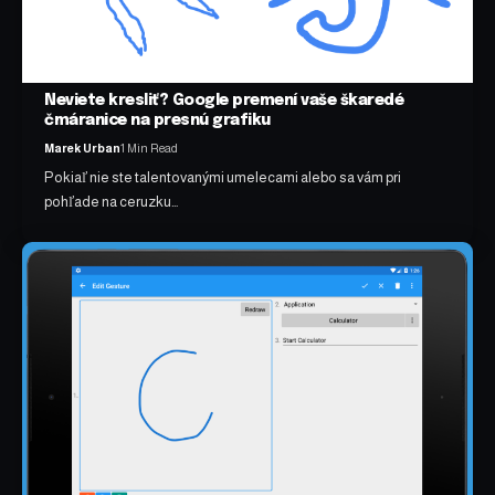
Neviete kresliť? Google premení vaše škaredé
čmáranice na presnú grafiku
Marek Urban
1 Min Read
Pokiaľ nie ste talentovanými umelecami alebo sa vám pri
pohľade na ceruzku…