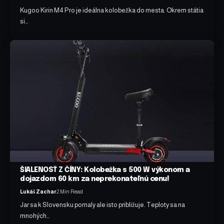
Kugoo Kirin M4 Pro je ideálna kolobežka do mesta. Okrem státia
si…
ŠIALENOSŤ Z ČÍNY: Kolobežka s 500 W výkonom a
dojazdom 60 km za neprekonateľnú cenu!
Lukáš Zachar
2 Min Read
Jar sa k Slovensku pomaly ale isto približuje. Teploty sa na
mnohých…