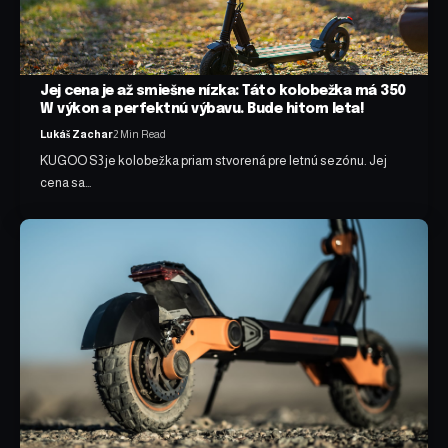
Jej cena je až smiešne nízka: Táto kolobežka má 350
W výkon a perfektnú výbavu. Bude hitom leta!
Lukáš Zachar
2 Min Read
KUGOO S3 je kolobežka priam stvorená pre letnú sezónu. Jej
cena sa…