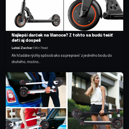
Najlepší darček na Vianoce? Z tohto sa budú tešiť
deti aj dospelí
Lukáš Zachar
3 Min Read
Ak hľadáte rýchly spôsob ako sa prepraviť z jedného bodu do
druhého, možno…