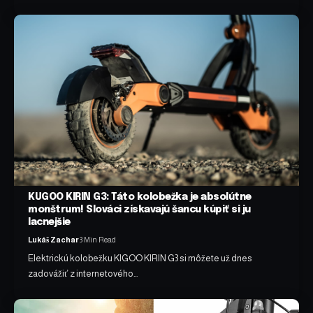
KUGOO KIRIN G3: Táto kolobežka je absolútne
monštrum! Slováci získavajú šancu kúpiť si ju
lacnejšie
Lukáš Zachar
3 Min Read
Elektrickú kolobežku KIGOO KIRIN G3 si môžete už dnes
zadovážiť z internetového…