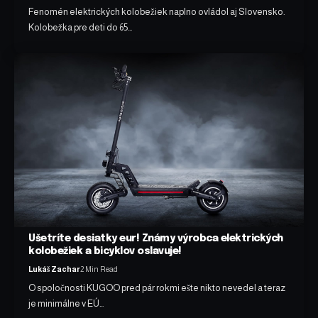
Fenomén elektrických kolobežiek naplno ovládol aj Slovensko.
Kolobežka pre deti do 65…
Ušetríte desiatky eur! Známy výrobca elektrických
kolobežiek a bicyklov oslavuje!
Lukáš Zachar
2 Min Read
O spoločnosti KUGOO pred pár rokmi ešte nikto nevedel a teraz
je minimálne v EÚ…