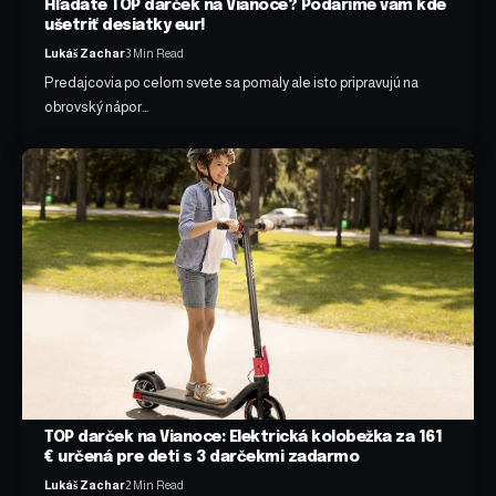
Hľadáte TOP darček na Vianoce? Podaríme vám kde
ušetriť desiatky eur!
Lukáš Zachar
3 Min Read
Predajcovia po celom svete sa pomaly ale isto pripravujú na
obrovský nápor…
TOP darček na Vianoce: Elektrická kolobežka za 161
€ určená pre deti s 3 darčekmi zadarmo
Lukáš Zachar
2 Min Read