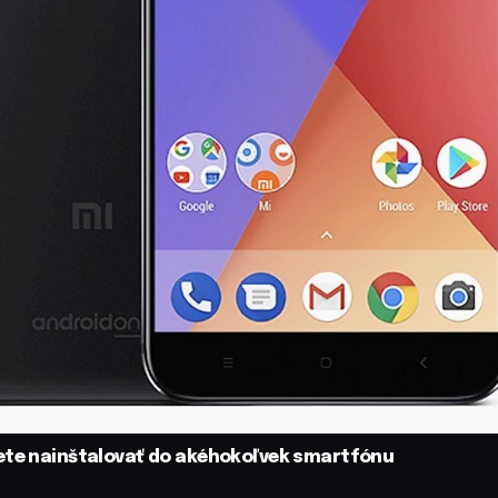
žete nainštalovať do akéhokoľvek smartfónu