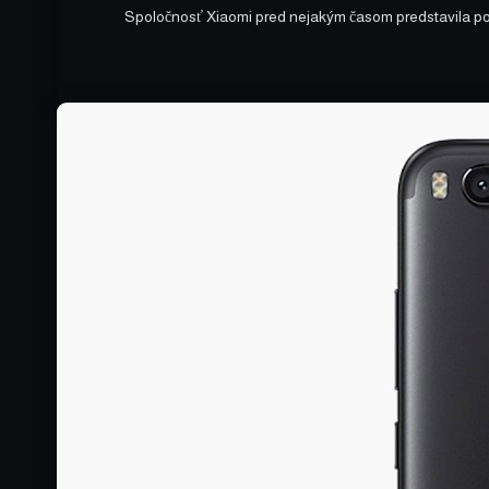
Spoločnosť Xiaomi pred nejakým časom predstavila 