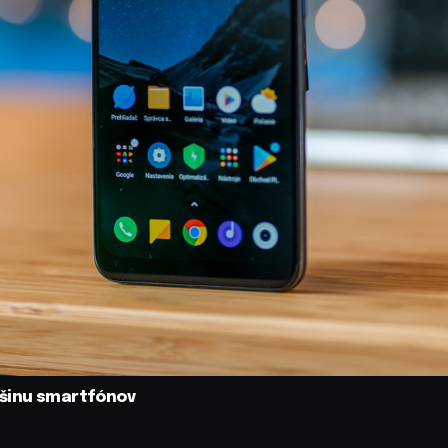
čšinu smartfónov