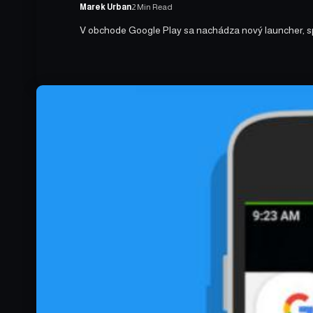
Marek Urban
2 Min Read
V obchode Google Play sa nachádza nový launcher, sp