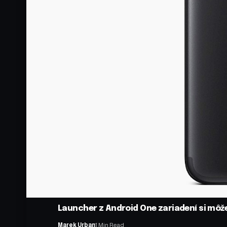
Launcher z Android One zariadení si mô
Marek Urban
1 Min Read