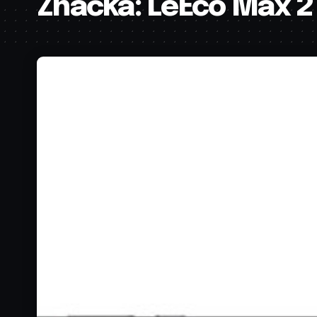
Značka:
LeEco Max 2