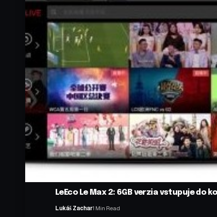
LeEco Le Max 2: 6GB verzia vstupuje do 
Lukáš Zachar
1 Min Read