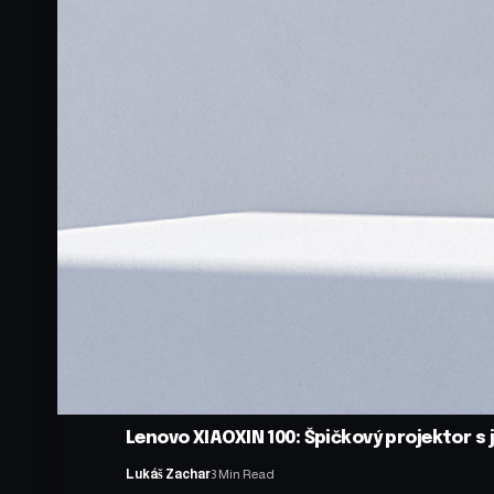
Lenovo XIAOXIN 100: Špičkový projektor 
Lukáš Zachar
3 Min Read