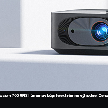
s jasom 700 ANSI lúmenov kúpite extrémne výhodne. Cen