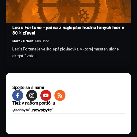
Leo’s Fortune – jedna z najlepšie hodnotených hier v
80 % zľave!
Marek Urban
1 Min Read
Leo's Fortune je veľkolepá plošinovka, v ktorej musíte v úlohe
akejsi fúzatej…
Spojte sa s nami
Tiež v našom portfóliu
© 2025 BYTE Media s.r.o. Všetky práva vyhradené.