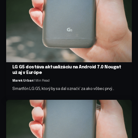
LG G5 dostáva aktualizáciu na Android 7.0 Nougat
už aj v Európe
Marek Urban
1 Min Read
Smartfón LG G5, ktorý by sa dal označiť za ako vôbec prvý…