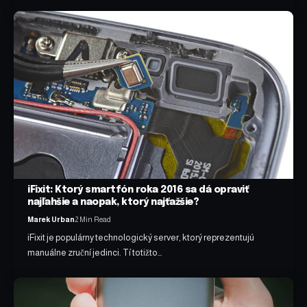
iFixit: Ktorý smartfón roka 2016 sa dá opraviť
najľahšie a naopak, ktorý najťažšie?
Marek Urban
2 Min Read
iFixit je populárny technologický server, ktorý reprezentujú
manuálne zruční jedinci. Tí totižto…