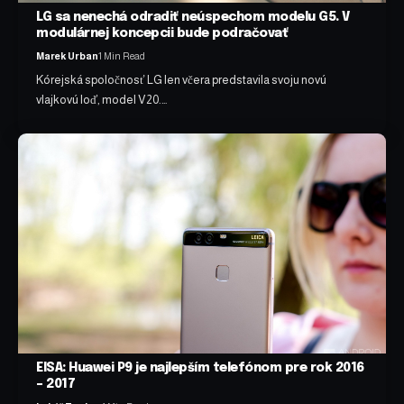
LG sa nenechá odradiť neúspechom modelu G5. V
modulárnej koncepcii bude podračovať
Marek Urban
1 Min Read
Kórejská spoločnosť LG len včera predstavila svoju novú
vlajkovú loď, model V20.…
EISA: Huawei P9 je najlepším telefónom pre rok 2016
– 2017