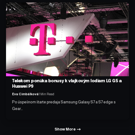
Telekom ponúka bonusy k vlajkovým lodiam LG G5 a
Huawei P9
Eva Cimbálková
1 Min Read
Po úspešnom štarte predaja Samsung Galaxy S7 a S7 edge s
Gear…
Show More