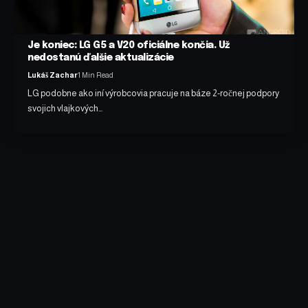
Je koniec: LG G5 a V20 oficiálne končia. Už
nedostanú ďalšie aktualizácie
Lukáš Zachar
1 Min Read
LG podobne ako iní výrobcovia pracuje na báze 2-ročnej podpory
svojich vlajkových…