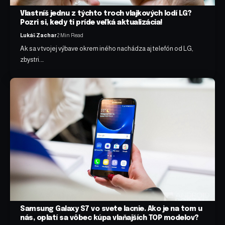
Vlastníš jednu z týchto troch vlajkových lodí LG?
Pozri si, kedy ti príde veľká aktualizácia!
Lukáš Zachar
2 Min Read
Ak sa v tvojej výbave okrem iného nachádza aj telefón od LG,
zbystri.…
Samsung Galaxy S7 vo svete lacnie. Ako je na tom u
nás, oplatí sa vôbec kúpa vlaňajších TOP modelov?