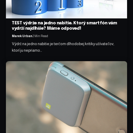
TEST výdrže na jedno nabitie. Ktorý smartfón vám
vydrží najdlhšie? Máme odpoveď!
Marek Urban
2 Min Read
Výdrž na jedno nabitie je terčom dlhodobej kritiky užívateľov,
ktorí ju nepriamo…