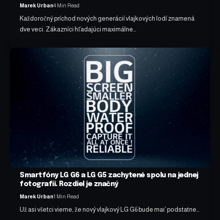
Marek Urban
4 Min Read
Každoročný príchod nových generácií vlajkových lodí znamená
dve veci. Zákazníci hľadajúci maximálne…
Smartfóny LG G6 a LG G5 zachytené spolu na jednej
fotografii. Rozdiel je značný
Marek Urban
1 Min Read
Už asi všetci vieme, že nový vlajkový LG G6 bude mať podstatne…