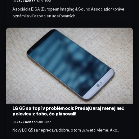
Lukáš Zachar
1 Min Read
Asociácia EISA (European Imaging & Sound Association) práve
oznámila víťazov cien udeľovaných…
LG G5 sa topí v problémoch: Predajú vraj menej než
polovicu z toho, čo plánovali!
Lukáš Zachar
2 Min Read
Nový LG G5 sa nepredáva dobre, o tom už všetci vieme. Ako…