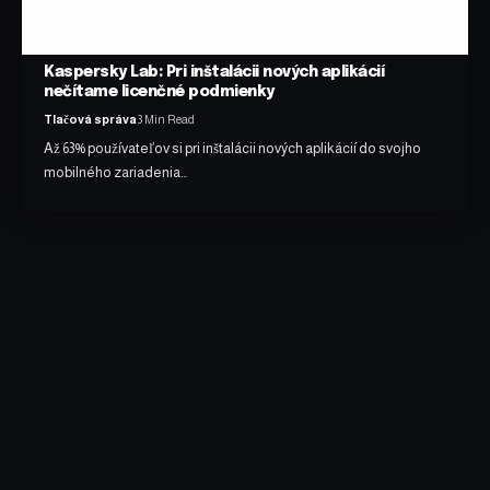
Kaspersky Lab: Pri inštalácii nových aplikácií
nečítame licenčné podmienky
Tlačová správa
3 Min Read
Až 63% používateľov si pri inštalácii nových aplikácií do svojho
mobilného zariadenia…