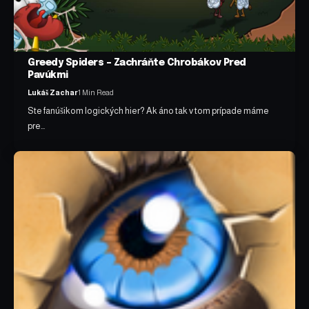
Greedy Spiders – Zachráňte Chrobákov Pred
Pavúkmi
Lukáš Zachar
1 Min Read
Ste fanúšikom logických hier? Ak áno tak v tom prípade máme
pre…