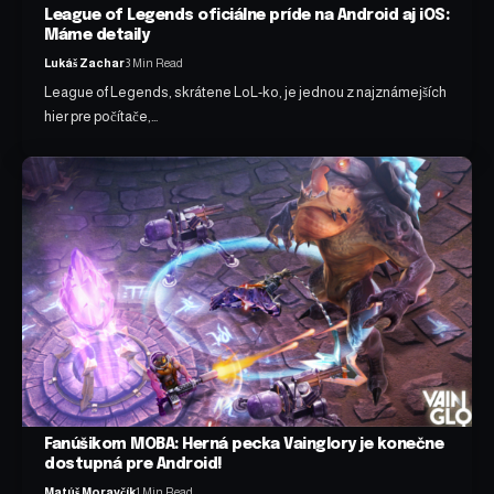
League of Legends oficiálne príde na Android aj iOS:
Máme detaily
Lukáš Zachar
3 Min Read
League of Legends, skrátene LoL-ko, je jednou z najznámejších
hier pre počítače,…
Fanúšikom MOBA: Herná pecka Vainglory je konečne
dostupná pre Android!
Matúš Moravčík
1 Min Read