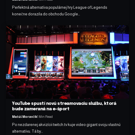
Perfektná alternatíva populárnej hry League of Legends
konečne dorazila do obchodu Google…
YouTube spustí novú streamovaciu službu, ktorá
bude zameraná na e-šport
Matúš Moravčík
1 Min Read
Po nezdarenej akvizícii twitch.tv kuje video gigant svoju vlastnú
alternatívu. Tá by…