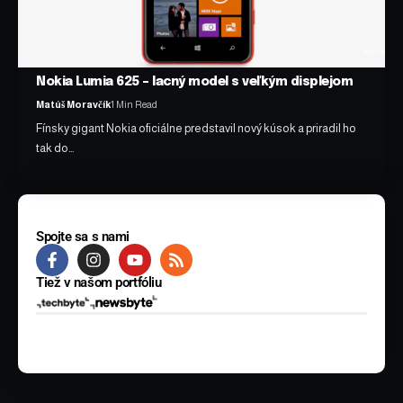
Nokia Lumia 625 – lacný model s veľkým displejom
Matúš Moravčík
1 Min Read
Fínsky gigant Nokia oficiálne predstavil nový kúsok a priradil ho
tak do…
Spojte sa s nami
Tiež v našom portfóliu
© 2025 BYTE Media s.r.o. Všetky práva vyhradené.