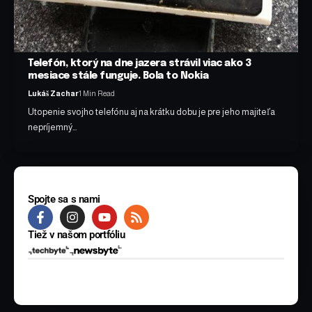
Telefón, ktorý na dne jazera strávil viac ako 3
mesiace stále funguje. Bola to Nokia
Lukáš Zachar
1 Min Read
Utopenie svojho telefónu aj na krátku dobu je pre jeho majiteľa
nepríjemný…
Spojte sa s nami
Tiež v našom portfóliu
© 2025 BYTE Media s.r.o. Všetky práva vyhradené.