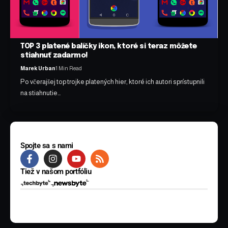
TOP 3 platené balíčky ikon, ktoré si teraz môžete
stiahnuť zadarmo!
Marek Urban
1 Min Read
Po včerajšej top trojke platených hier, ktoré ich autori sprístupnili
na stiahnutie…
Spojte sa s nami
Tiež v našom portfóliu
© 2025 BYTE Media s.r.o. Všetky práva vyhradené.